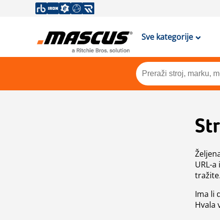
Sve kategorije
St
Željen
URL-a 
tražite
Ima li
Hvala 