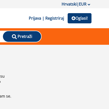
Hrvatski
|
EUR
Prijava | Registriraj
Oglasi!
Pretraži
isu
o
vam se.