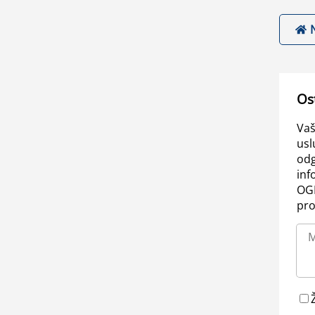
Os
Vaš
usl
odg
inf
OGL
pro