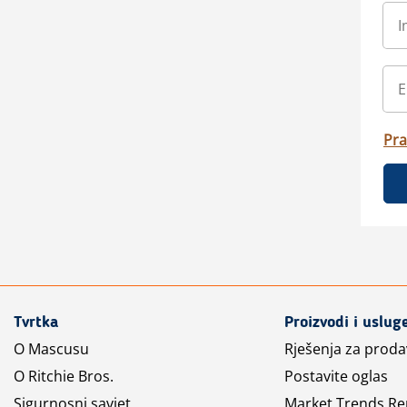
Pra
Tvrtka
Proizvodi i uslug
O Mascusu
Rješenja za prod
O Ritchie Bros.
Postavite oglas
Sigurnosni savjet
Market Trends Re