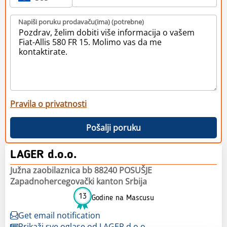
Napiši poruku prodavaču(ima) (potrebne)
Pravila o privatnosti
Pošalji poruku
LAGER d.o.o.
Južna zaobilaznica bb 88240 POSUŠJE
Zapadnohercegovački kanton Srbija
13
Godine na Mascusu
Get email notification
Prikaži sve oglase od LAGER d.o.o.