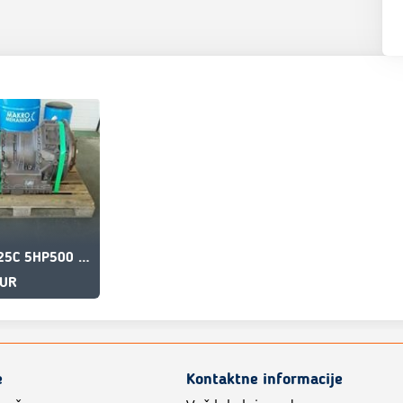
Volvo A25C 5HP500 11056492
EUR
e
Kontaktne informacije