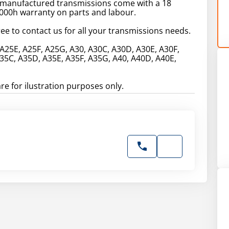
remanufactured transmissions come with a 18
000h warranty on parts and labour.
ree to contact us for all your transmissions needs.
A25E, A25F, A25G, A30, A30C, A30D, A30E, A30F,
35C, A35D, A35E, A35F, A35G, A40, A40D, A40E,
are for ilustration purposes only.