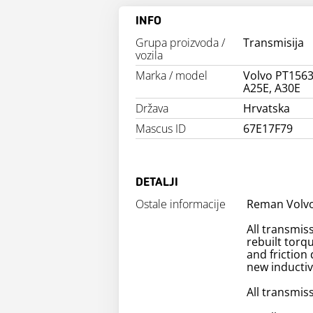
INFO
Grupa proizvoda /
Transmisija
vozila
Marka / model
Volvo PT156
A25E, A30E
Država
Hrvatska
Mascus ID
67E17F79
DETALJI
Ostale informacije
Reman Volv
All transmi
rebuilt torq
and friction
new inductiv
All transmis