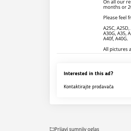
On all our 
months or 2
Please feel f
A25C, A25D, 
A30G, A35, A
A40f, A40G.
All pictures 
Interested in this ad?
Kontaktirajte prodavača
Prijavi sumnjiv oglas