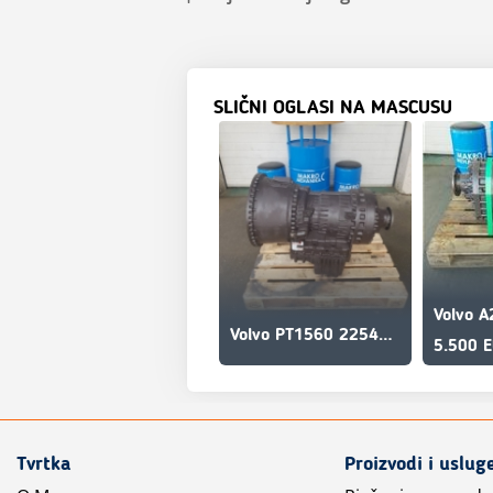
SLIČNI OGLASI NA MASCUSU
Volvo PT1560 22545 A25D, A30D
5.500 
Tvrtka
Proizvodi i uslug