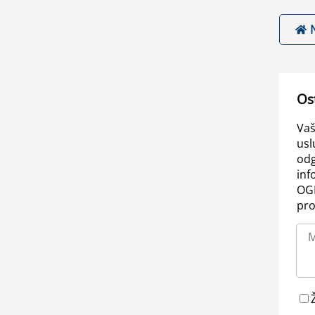
Os
Vaš
usl
odg
inf
OGL
pro