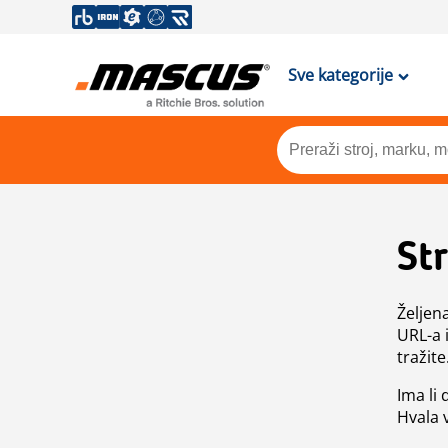
Sve kategorije
St
Željen
URL-a 
tražite
Ima li
Hvala 