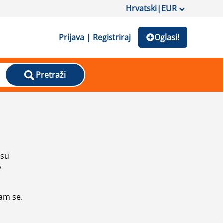
Hrvatski
|
EUR
Prijava | Registriraj
Oglasi!
Pretraži
isu
o
vam se.