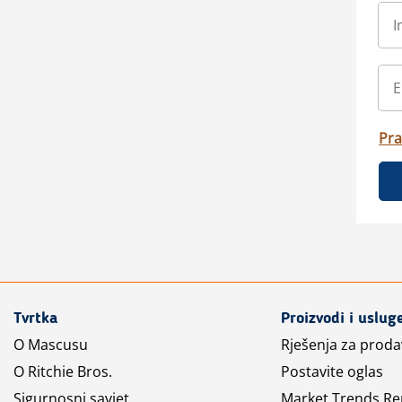
Pra
Tvrtka
Proizvodi i uslug
O Mascusu
Rješenja za prod
O Ritchie Bros.
Postavite oglas
Sigurnosni savjet
Market Trends Re