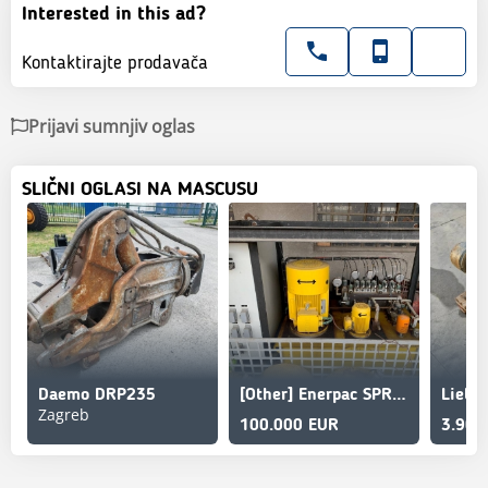
Interested in this ad?
Kontaktirajte prodavača
Prijavi sumnjiv oglas
SLIČNI OGLASI NA MASCUSU
Daemo DRP235
[Other] Enerpac SPR 140700S
Liebh
Zagreb
100.000 EUR
3.900